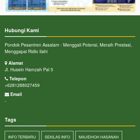
Hubungi Kami
Pondok Pesantren Assalam ⋅ Menggali Potensi, Meraih Prestasi,
Menggapai Ridlo Ilahi
Alamat
Jl. Husein Hamzah Pal 5
Telepon
+6281288027459
Email
-
Tags
INFO TERBARU
SEKILAS INFO
MAUIDHOH HASANAH